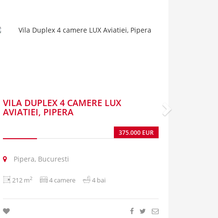
VILA DUPLEX 4 CAMERE LUX
AVIATIEI, PIPERA
375.000 EUR
Pipera, Bucuresti
2
212 m
4 camere
4 bai