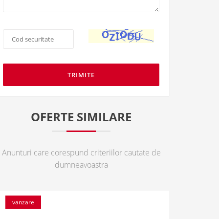
Cod
securitate
*
:
OFERTE SIMILARE
Anunturi care corespund criteriilor cautate de
dumneavoastra
vanzare