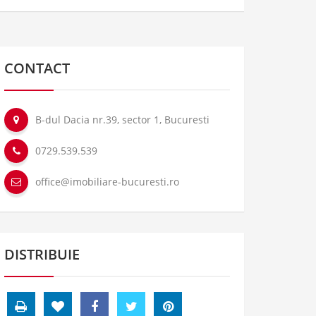
CONTACT
B-dul Dacia nr.39, sector 1, Bucuresti
0729.539.539
office@imobiliare-bucuresti.ro
DISTRIBUIE