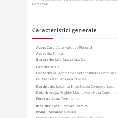
Comercial
Caracteristici generale
Acces Casa:
Auto Autobuz Pietonal
Acoperis:
Terasa
Bucatarie:
Mobilata Utilata Da
Calorifere:
Da
Contorizare:
Apometre Contor caldura Contor gaz
Curte:
Gratar Betonata Gradina
Destinatie:
Locuinta Birou Spatiu Comercial Locuin
Dotari:
Aragaz Frigider Masina vase Hota Cuptor mi
Ferestre Casa:
Term. lemn
Incalzire Casa:
Centrala Termica
Izolatii termice:
Exterior