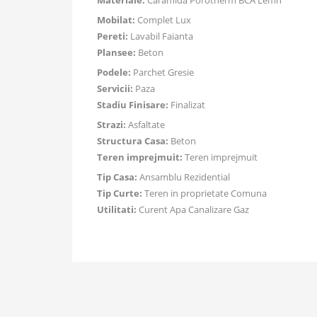
Materiale:
Caramida Porotherm BCA Lemn
Mobilat:
Complet Lux
Pereti:
Lavabil Faianta
Plansee:
Beton
Podele:
Parchet Gresie
Servicii:
Paza
Stadiu Finisare:
Finalizat
Strazi:
Asfaltate
Structura Casa:
Beton
Teren imprejmuit:
Teren imprejmuit
Tip Casa:
Ansamblu Rezidential
Tip Curte:
Teren in proprietate Comuna
Utilitati:
Curent Apa Canalizare Gaz