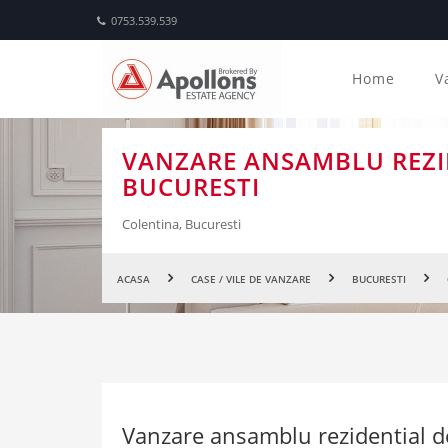
0753.539.539
Home
V
VANZARE ANSAMBLU REZID
BUCURESTI
Colentina, Bucuresti
ACASA
CASE / VILE DE VANZARE
BUCURESTI
Vanzare ansamblu rezidential d