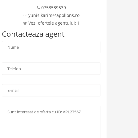
0753539539
yunis.karim@apollons.ro
Vezi ofertele agentului: 1
Contacteaza agent
Nume
ea
*
:
oare
Telefon
*
:
E-
mail:
Mesaj: