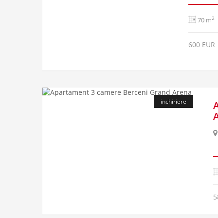
2
70 m
600 EUR
inchiriere
5