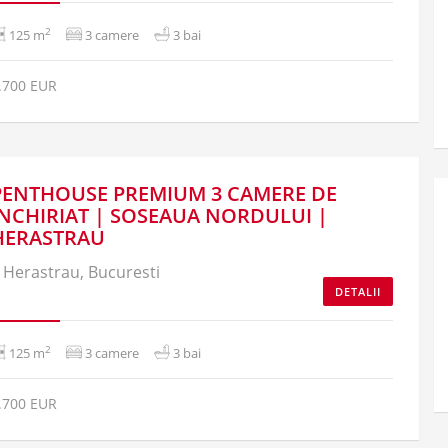
2
125 m
3 camere
3 bai
.700 EUR
PENTHOUSE PREMIUM 3 CAMERE DE
INCHIRIAT | SOSEAUA NORDULUI |
HERASTRAU
Herastrau, Bucuresti
DETALII
2
125 m
3 camere
3 bai
.700 EUR