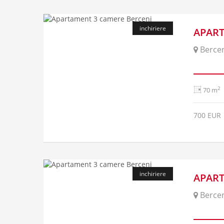
inchiriere
APART
Bercen
2
70 m
700 EUR
inchiriere
APART
Bercen