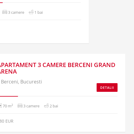
3 camere
1 bai
APARTAMENT 3 CAMERE BERCENI GRAND
ARENA
Berceni, Bucuresti
DETALII
2
70 m
3 camere
2 bai
80 EUR