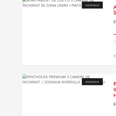
inchiriere
8
inchiriere