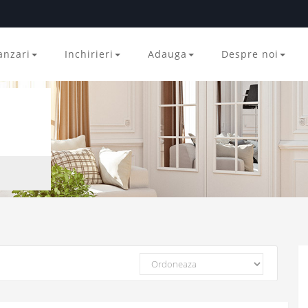
anzari
Inchirieri
Adauga
Despre noi
Ordoneaza
dupa