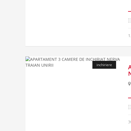
1
inchiriere
7