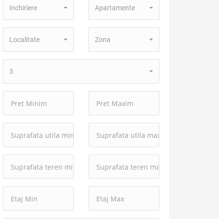
Inchiriere
Apartamente
Tranzactie:
Proprietate:
Localitate:
Zona:
Localitate
Zona
Numar
3
camere:
Pret
Pret
Minim:
Maxim:
Suprafata
Suprafata
utila
utila
minima:
maxima:
Suprafata
Suprafata
teren
teren
minima:
maxima: