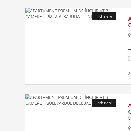
inchiriere
8
inchiriere