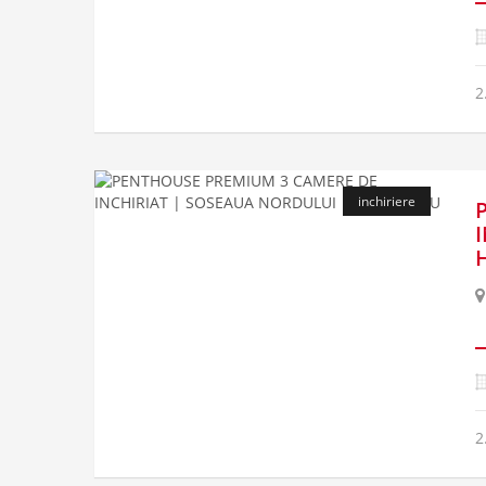
2
inchiriere
2