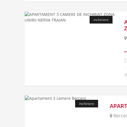
inchiriere
7
inchiriere
APART
Bercen