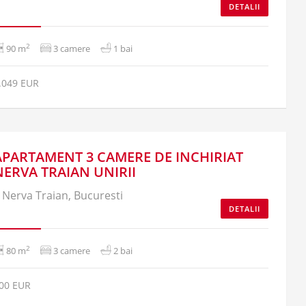
DETALII
2
90 m
3 camere
1 bai
.049 EUR
APARTAMENT 3 CAMERE DE INCHIRIAT
NERVA TRAIAN UNIRII
Nerva Traian, Bucuresti
DETALII
2
80 m
3 camere
2 bai
00 EUR