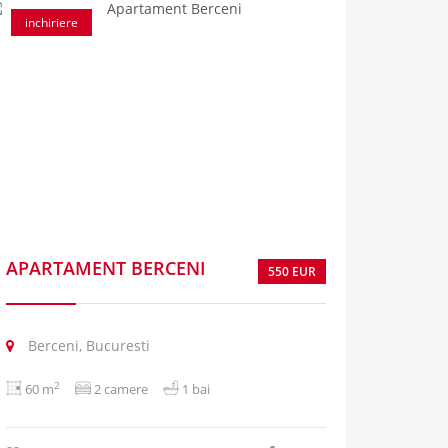
inchiriere
APARTAMENT BERCENI
550 EUR
Berceni, Bucuresti
2
60 m
2 camere
1 bai