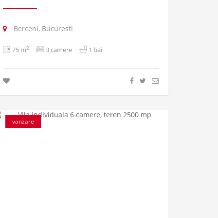
Berceni, Bucuresti
2
75 m
3 camere
1 bai
vanzare