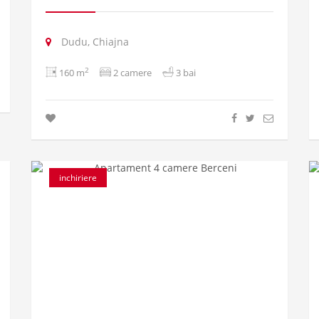
Dudu, Chiajna
2
160 m
2 camere
3 bai
inchiriere