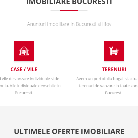
IMOBILIARE BUCURESTI
Anunturi imobiliare in Bucuresti si Ilfov
CASE / VILE
TERENURI
i vile de vanzare individuale si de
Avem un portofoliu bogat si actua
niu. Vile individuale deosebite in
terenuri de vanzare in toate zon
Bucuresti.
Bucuresti.
ULTIMELE OFERTE IMOBILIARE