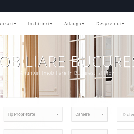
anzari
Inchirieri
Adauga
Despre noi
OBILIARE BUCURE
Anunturi imobiliare in Bucuresti si Ilfov
Tip Proprietate
Camere