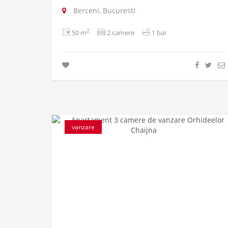
Berceni, Bucuresti
2
50 m
2 camere
1 bai
vanzare