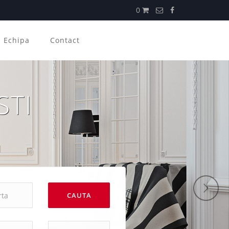
0
Echipa
Contact
STI
CAUTA