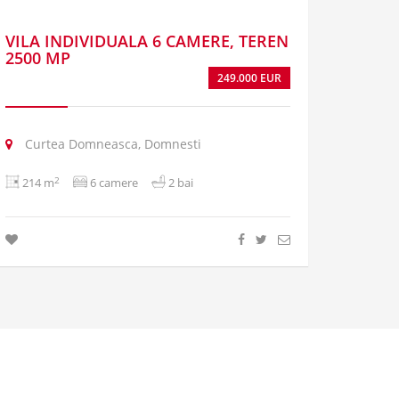
VILA INDIVIDUALA 6 CAMERE, TEREN
2500 MP
249.000 EUR
Curtea Domneasca, Domnesti
2
214 m
6 camere
2 bai