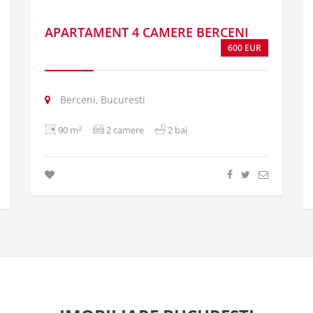
APARTAMENT 4 CAMERE BERCENI
600 EUR
Berceni, Bucuresti
2
90 m
2 camere
2 bai