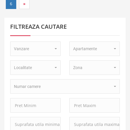
6
»
FILTREAZA CAUTARE
Tip
Tip
Vanzare
Apartamente
Tranzactie:
Proprietate:
Localitate:
Zona:
Localitate
Zona
Numar
Numar camere
camere:
Pret
Pret
Minim:
Maxim:
Suprafata
Suprafata
utila
utila