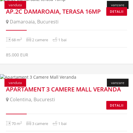
vanduta
vanzare
AP.2C DAMAROAIA, TERASA 16MP
DETALII
Damaroaia, Bucuresti
2
68 m
2 camere
1 bai
85.000 EUR
vanduta
vanzare
APARTAMENT 3 CAMERE MALL VERANDA
Colentina, Bucuresti
DETALII
2
70 m
3 camere
1 bai