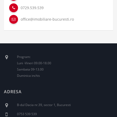
0729.539.539
office@imobiliare-bucuresti.ro
Program:
Luni -Vineri 09.00-18.00
Sambata 09-13.00
Duminica inchis
ADRESA
B-dul Dacia nr.39, sector 1, Bucuresti
0753 539 539