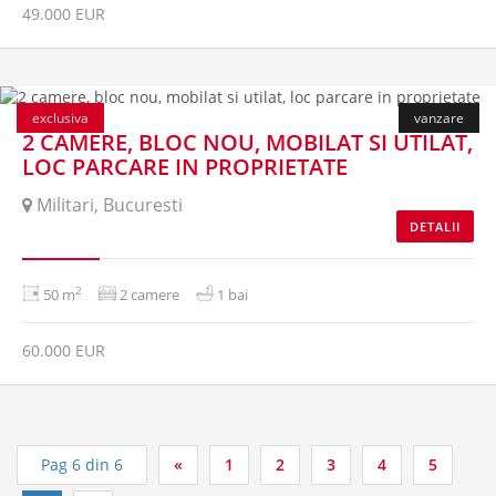
49.000 EUR
vanduta
exclusiva
vanzare
2 CAMERE, BLOC NOU, MOBILAT SI UTILAT,
LOC PARCARE IN PROPRIETATE
Militari, Bucuresti
DETALII
2
50 m
2 camere
1 bai
60.000 EUR
Pag 6 din 6
«
1
2
3
4
5