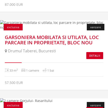
87.000 EUR
vanduta
exclusiva
vanzare
GARSONIERA MOBILATA SI UTILATA, LOC
PARCARE IN PROPRIETATE, BLOC NOU
Drumul Taberei, Bucuresti
DETALII
2
33 m
1 camere
1 bai
57.500 EUR
vanduta
exclusiva
vanzare