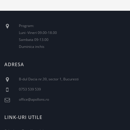
Program:
Luni -Vineri 09.00-18.00
Sambata 09-13.00
Duminica inchis
ADRESA
B-dul Dacia nr.39, sector 1, Bucuresti
0753 539 539
office@apollons.ro
LINK-URI UTILE