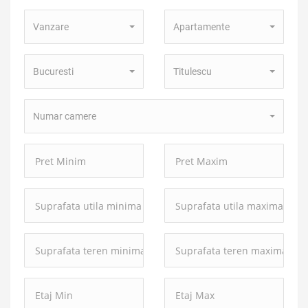
Tip
Tip
Vanzare
Apartamente
Tranzactie:
Proprietate:
Localitate:
Zona:
Bucuresti
Titulescu
Numar
Numar camere
camere:
Pret
Pret
Minim:
Maxim:
Suprafata
Suprafata
utila
utila
minima:
maxima:
Suprafata
Suprafata
teren
teren
minima:
maxima: