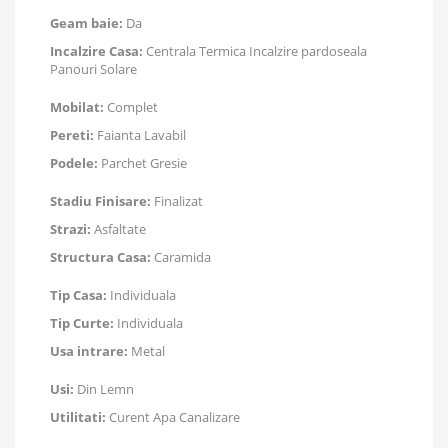
Geam baie:
Da
Incalzire Casa:
Centrala Termica Incalzire pardoseala
Panouri Solare
Mobilat:
Complet
Pereti:
Faianta Lavabil
Podele:
Parchet Gresie
Stadiu Finisare:
Finalizat
Strazi:
Asfaltate
Structura Casa:
Caramida
Tip Casa:
Individuala
Tip Curte:
Individuala
Usa intrare:
Metal
Usi:
Din Lemn
Utilitati:
Curent Apa Canalizare