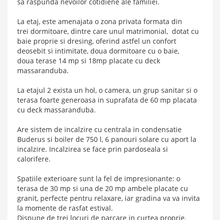
sa raspunda nevoilor cotidiene ale familiei.
La etaj, este amenajata o zona privata formata din
trei dormitoare, dintre care unul matrimonial, dotat cu
baie proprie si dresing, oferind astfel un confort
deosebit si intimitate, doua dormitoare cu o baie,
doua terase 14 mp si 18mp placate cu deck
massaranduba.
La etajul 2 exista un hol, o camera, un grup sanitar si o
terasa foarte generoasa in suprafata de 60 mp placata
cu deck massaranduba.
Are sistem de incalzire cu centrala in condensatie
Buderus si boiler de 750 l, 6 panouri solare cu aport la
incalzire. Incalzirea se face prin pardoseala si
calorifere.
Spatiile exterioare sunt la fel de impresionante: o
terasa de 30 mp si una de 20 mp ambele placate cu
granit, perfecte pentru relaxare, iar gradina va va invita
la momente de rasfat estival.
Dispune de trei locuri de parcare in curtea proprie.