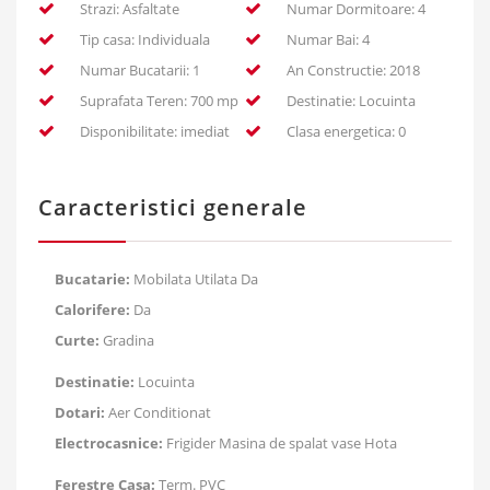
Strazi: Asfaltate
Numar Dormitoare: 4
Tip casa: Individuala
Numar Bai: 4
Numar Bucatarii: 1
An Constructie: 2018
Suprafata Teren: 700 mp
Destinatie: Locuinta
Disponibilitate: imediat
Clasa energetica: 0
Caracteristici generale
Bucatarie:
Mobilata Utilata Da
Calorifere:
Da
Curte:
Gradina
Destinatie:
Locuinta
Dotari:
Aer Conditionat
Electrocasnice:
Frigider Masina de spalat vase Hota
Ferestre Casa:
Term. PVC