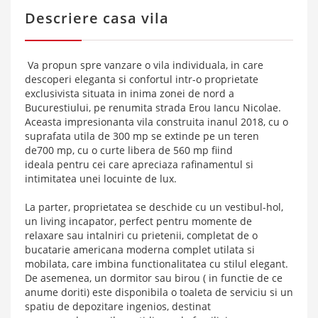
Descriere casa vila
Va propun spre vanzare o vila individuala, in care
descoperi eleganta si confortul intr-o proprietate
exclusivista situata in inima zonei de nord a
Bucurestiului, pe renumita strada Erou Iancu Nicolae.
Aceasta impresionanta vila construita inanul 2018, cu o
suprafata utila de 300 mp se extinde pe un teren
de700 mp, cu o curte libera de 560 mp fiind
ideala pentru cei care apreciaza rafinamentul si
intimitatea unei locuinte de lux.
La parter, proprietatea se deschide cu un vestibul-hol,
un living incapator, perfect pentru momente de
relaxare sau intalniri cu prietenii, completat de o
bucatarie americana moderna complet utilata si
mobilata, care imbina functionalitatea cu stilul elegant.
De asemenea, un dormitor sau birou ( in functie de ce
anume doriti) este disponibila o toaleta de serviciu si un
spatiu de depozitare ingenios, destinat