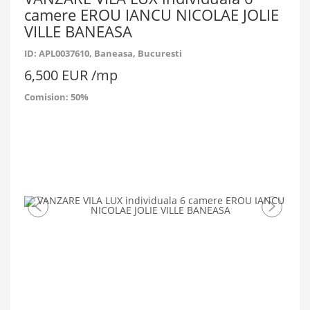
camere EROU IANCU NICOLAE JOLIE
VILLE BANEASA
ID: APL0037610
, Baneasa, Bucuresti
6,500 EUR /mp
Comision: 50%
Imaginea
Ima
anterioara
urm