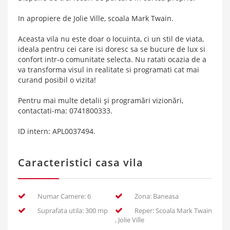
In apropiere de Jolie Ville, scoala Mark Twain.
Aceasta vila nu este doar o locuinta, ci un stil de viata,
ideala pentru cei care isi doresc sa se bucure de lux si
confort intr-o comunitate selecta. Nu ratati ocazia de a
va transforma visul in realitate si programati cat mai
curand posibil o vizita!
Pentru mai multe detalii și programări vizionări,
contactati-ma: 0741800333.
ID intern: APL0037494.
Caracteristici casa vila
Numar Camere: 6
Zona: Baneasa
Suprafata utila: 300 mp
Reper: Scoala Mark Twain
, Jolie Ville