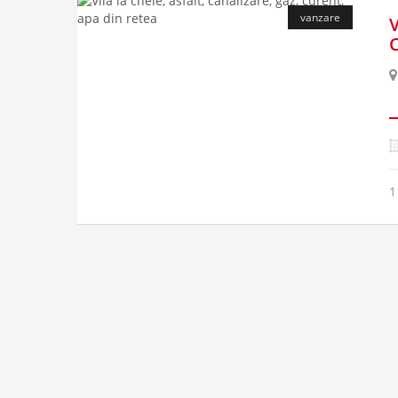
vanzare
1