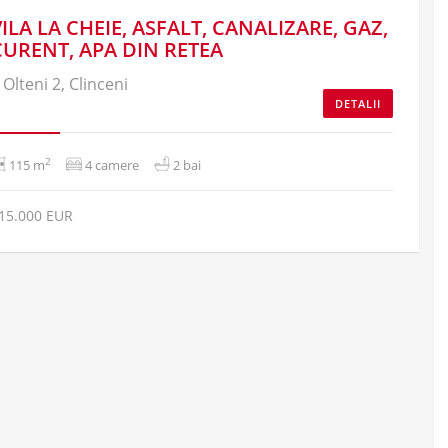
VILA LA CHEIE, ASFALT, CANALIZARE, GAZ,
CURENT, APA DIN RETEA
Olteni 2, Clinceni
DETALII
2
115 m
4 camere
2 bai
15.000 EUR