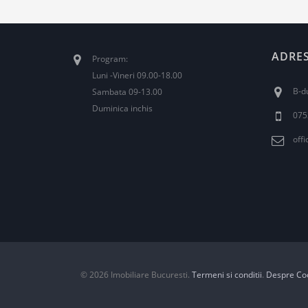
ADRE
Program:
Luni -Vineri 09.00-18.00
B-du
Sambata 09-13.00
Duminica inchis
075
off
© 2026 Imobiliare Bucuresti.
Termeni si conditii
.
Despre Co