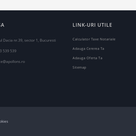
SA
LINK-URI UTILE
Calculator Taxe Notariale
l Dacia nr.39, sector 1, Bucuresti
Adauga Cererea Ta
3 539 539
Adauga Oferta Ta
ice@apollons.ro
Sitemap
okies