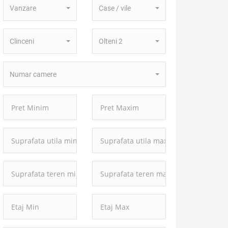
Vanzare
Case / vile
Tranzactie:
Proprietate:
Localitate:
Zona:
Clinceni
Olteni 2
Numar
Numar camere
camere:
Pret
Pret
Minim:
Maxim:
Suprafata
Suprafata
utila
utila
minima:
maxima:
Suprafata
Suprafata
teren
teren
minima:
maxima: