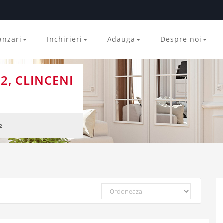
anzari
Inchirieri
Adauga
Despre noi
2, CLINCENI
2
Ordoneaza
dupa