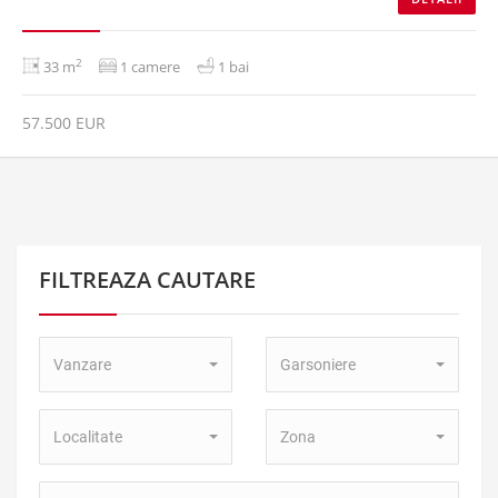
2
33 m
1 camere
1 bai
57.500 EUR
FILTREAZA CAUTARE
Tip
Tip
Vanzare
Garsoniere
Tranzactie:
Proprietate:
Localitate:
Zona:
Localitate
Zona
Numar