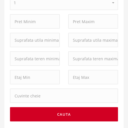
1
camere:
Pret
Pret
Minim:
Maxim:
Suprafata
Suprafata
utila
utila
minima:
maxima:
Suprafata
Suprafata
teren
teren
minima:
maxima:
Cuvinte
cheie:
CAUTA