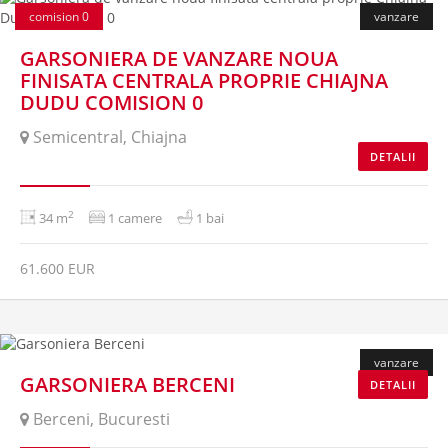
comision 0
vanzare
GARSONIERA DE VANZARE NOUA
FINISATA CENTRALA PROPRIE CHIAJNA
DUDU COMISION 0
Semicentral, Chiajna
DETALII
2
34 m
1 camere
1 bai
61.600 EUR
vanzare
GARSONIERA BERCENI
DETALII
Berceni, Bucuresti