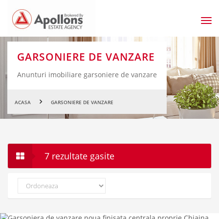
Men
prin
GARSONIERE DE VANZARE
Anunturi imobiliare garsoniere de vanzare
ACASA
GARSONIERE DE VANZARE
7 rezultate gasite
Ordoneaza
dupa