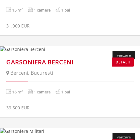
2
15 m
1 camere
1 bai
31.900 EUR
vanzare
GARSONIERA BERCENI
DETALII
Berceni, Bucuresti
2
16 m
1 camere
1 bai
39.500 EUR
vanzare