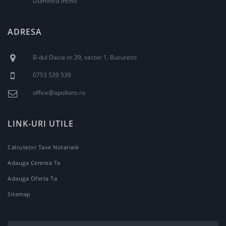
Duminica inchis
ADRESA
B-dul Dacia nr.39, sector 1, Bucuresti
0753 539 539
office@apollons.ro
LINK-URI UTILE
Calculator Taxe Notariale
Adauga Cererea Ta
Adauga Oferta Ta
Sitemap