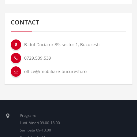
CONTACT
B-dul Dacia nr.39, sector 1, Bucuresti
0729.539.539
office@imobiliare-bucuresti.ro
Program:
Luni -Vineri 09.00-18.00
Sambata 09-13.00