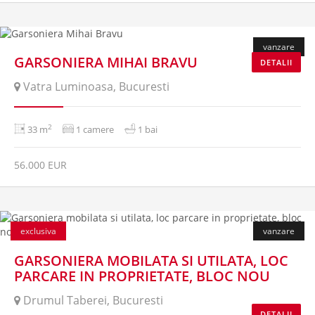
vanzare
GARSONIERA MIHAI BRAVU
DETALII
Vatra Luminoasa, Bucuresti
2
33 m
1 camere
1 bai
56.000 EUR
vanduta
exclusiva
vanzare
GARSONIERA MOBILATA SI UTILATA, LOC
PARCARE IN PROPRIETATE, BLOC NOU
Drumul Taberei, Bucuresti
DETALII