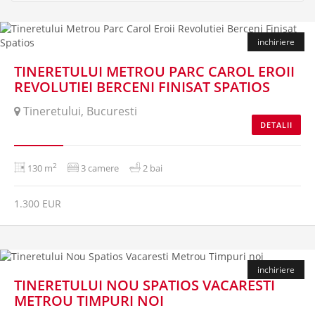
inchiriere
TINERETULUI METROU PARC CAROL EROII
REVOLUTIEI BERCENI FINISAT SPATIOS
Tineretului, Bucuresti
DETALII
2
130 m
3 camere
2 bai
1.300 EUR
inchiriere
TINERETULUI NOU SPATIOS VACARESTI
METROU TIMPURI NOI