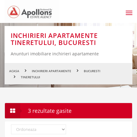
Men
prin
INCHIRIERI APARTAMENTE
TINERETULUI, BUCURESTI
Anunturi imobiliare inchirieri apartamente
ACASA
INCHIRIERI APARTAMENTE
BUCURESTI
TINERETULUI
3 rezultate gasite
Ordoneaza
dupa