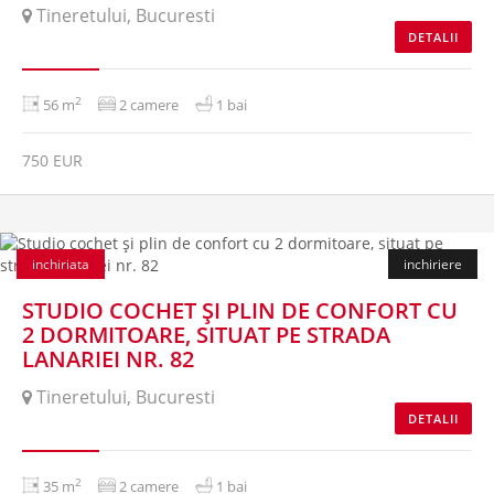
Tineretului, Bucuresti
DETALII
2
56 m
2 camere
1 bai
750 EUR
inchiriata
inchiriere
STUDIO COCHET ȘI PLIN DE CONFORT CU
2 DORMITOARE, SITUAT PE STRADA
LANARIEI NR. 82
Tineretului, Bucuresti
DETALII
2
35 m
2 camere
1 bai