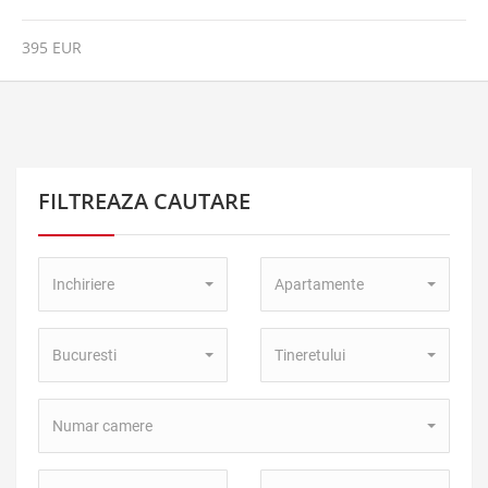
395 EUR
FILTREAZA CAUTARE
Tip
Tip
Inchiriere
Apartamente
Tranzactie:
Proprietate:
Localitate:
Zona:
Bucuresti
Tineretului
Numar
Numar camere
camere:
Pret
Pret