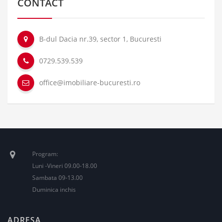
CONTACT
B-dul Dacia nr.39, sector 1, Bucuresti
0729.539.539
office@imobiliare-bucuresti.ro
Program:
Luni -Vineri 09.00-18.00
Sambata 09-13.00
Duminica inchis
ADRESA