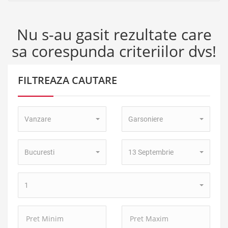
Nu s-au gasit rezultate care
sa corespunda criteriilor dvs!
FILTREAZA CAUTARE
Tip
Tip
Vanzare
Garsoniere
Tranzactie:
Proprietate:
Localitate:
Zona:
Bucuresti
13 Septembrie
Numar
1
camere:
Pret
Pret
Minim:
Maxim: