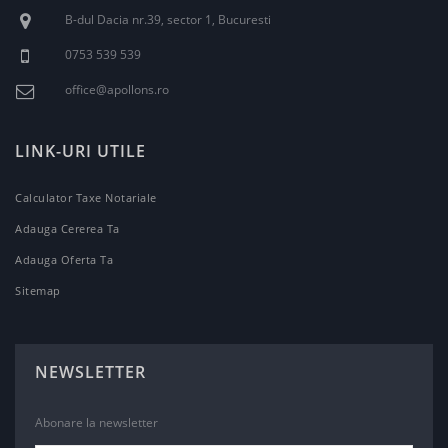
B-dul Dacia nr.39, sector 1, Bucuresti
0753 539 539
office@apollons.ro
LINK-URI UTILE
Calculator Taxe Notariale
Adauga Cererea Ta
Adauga Oferta Ta
Sitemap
NEWSLETTER
Abonare la newsletter