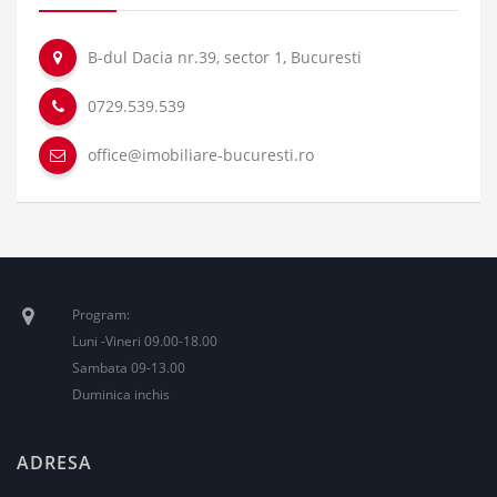
B-dul Dacia nr.39, sector 1, Bucuresti
0729.539.539
office@imobiliare-bucuresti.ro
Program:
Luni -Vineri 09.00-18.00
Sambata 09-13.00
Duminica inchis
ADRESA