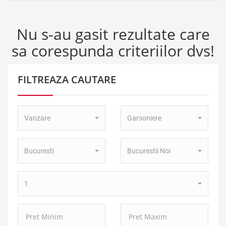
Nu s-au gasit rezultate care
sa corespunda criteriilor dvs!
FILTREAZA CAUTARE
Tip
Tip
Vanzare
Garsoniere
Tranzactie:
Proprietate:
Localitate:
Zona:
Bucuresti
Bucurestii Noi
Numar
1
camere:
Pret
Pret
Minim:
Maxim: