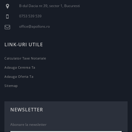
B-dul Dacia nr.39, sector 1, Bucuresti
0753 539 539
office@apollons.ro
LINK-URI UTILE
Calculator Taxe Notariale
Adauga Cererea Ta
Adauga Oferta Ta
Sitemap
NEWSLETTER
Abonare la newsletter