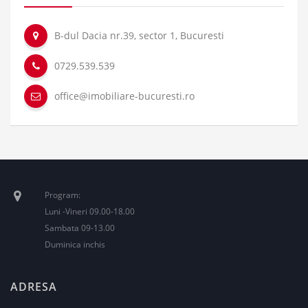
B-dul Dacia nr.39, sector 1, Bucuresti
0729.539.539
office@imobiliare-bucuresti.ro
Program:
Luni -Vineri 09.00-18.00
Sambata 09-13.00
Duminica inchis
ADRESA