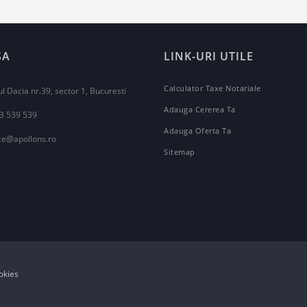
SA
LINK-URI UTILE
Calculator Taxe Notariale
l Dacia nr.39, sector 1, Bucuresti
Adauga Cererea Ta
3 539 539
Adauga Oferta Ta
ice@apollons.ro
Sitemap
okies