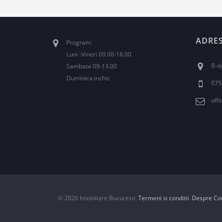
ADRE
Program:
Luni -Vineri 09.00-18.00
B-du
Sambata 09-13.00
Duminica inchis
075
off
© 2026 Imobiliare Bucuresti.
Termeni si conditii
.
Despre Co