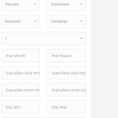
Vanzare
Garsoniere
Tranzactie:
Proprietate:
Localitate:
Zona:
Bucuresti
Herastrau
Numar
1
camere:
Pret
Pret
Minim:
Maxim:
Suprafata
Suprafata
utila
utila
minima:
maxima:
Suprafata
Suprafata
teren
teren
minima:
maxima: