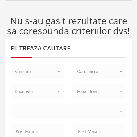
Nu s-au gasit rezultate care
sa corespunda criteriilor dvs!
FILTREAZA CAUTARE
Tip
Tip
Vanzare
Garsoniere
Tranzactie:
Proprietate:
Localitate:
Zona:
Bucuresti
Mihai Bravu
Numar
1
camere:
Pret
Pret
Minim:
Maxim: