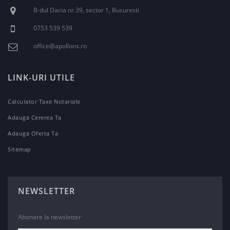
B-dul Dacia nr.39, sector 1, Bucuresti
0753 539 539
office@apollons.ro
LINK-URI UTILE
Calculator Taxe Notariale
Adauga Cererea Ta
Adauga Oferta Ta
Sitemap
NEWSLETTER
Abonare la newsletter