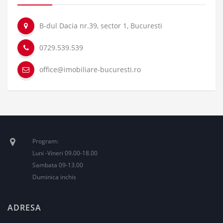
B-dul Dacia nr.39, sector 1, Bucuresti
0729.539.539
office@imobiliare-bucuresti.ro
Program:
Luni -Vineri 09.00-18.00
Sambata 09-13.00
Duminica inchis
ADRESA